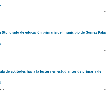
1
e
e 5to. grado de educación primaria del municipio de Gómez Palac
6
e
ala de actitudes hacia la lectura en estudiantes de primaria de
9
era
e