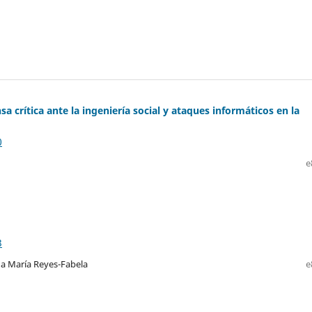
 crítica ante la ingeniería social y ataques informáticos en la
0
e
3
na María Reyes-Fabela
e