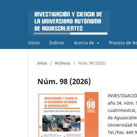
Inicio
Índices
Acerca de
Proceso de Re
Inicio
/
Archivos
/
Núm. 98 (2026)
Núm. 98 (2026)
INVESTIGACI
año 34, núm. 
cuatrimestral,
de Aguascalien
Universidad No
Tel./Fax. 449 