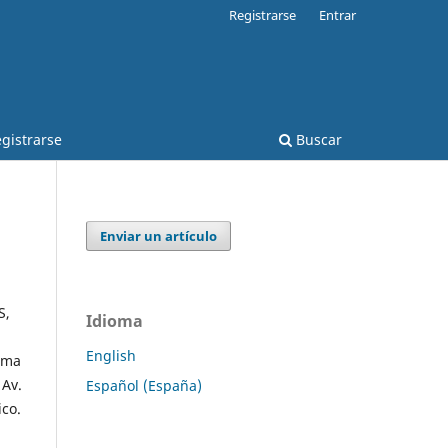
Registrarse
Entrar
gistrarse
Buscar
Enviar un artículo
S,
Idioma
English
noma
 Av.
Español (España)
ico.