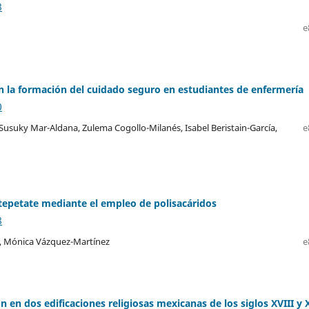
8
e
en la formación del cuidado seguro en estudiantes de enfermería
0
, Susuky Mar-Aldana, Zulema Cogollo-Milanés, Isabel Beristain-García,
e
tepetate mediante el empleo de polisacáridos
8
a, Mónica Vázquez-Martínez
e
n en dos edificaciones religiosas mexicanas de los siglos XVIII y 