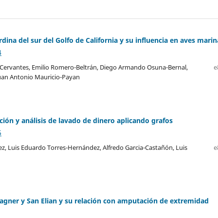
ina del sur del Golfo de California y su influencia en aves marin
4
Cervantes, Emilio Romero-Beltrán, Diego Armando Osuna-Bernal,
e
uan Antonio Mauricio-Payan
ón y análisis de lavado de dinero aplicando grafos
5
, Luis Eduardo Torres-Hernández, Alfredo Garcia-Castañón, Luis
e
Wagner y San Elian y su relación con amputación de extremidad