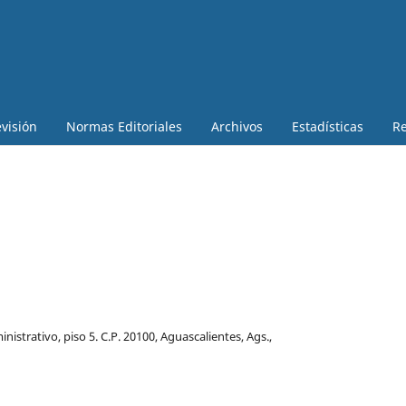
visión
Normas Editoriales
Archivos
Estadísticas
Re
istrativo, piso 5. C.P. 20100, Aguascalientes, Ags.,