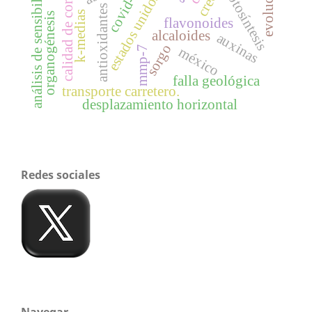
análisis de sensibilidad
evolución
covid-19
fotosíntesis
calidad de corte
estados unidos
antioxidantes
k-medias
organogénesis
flavonoides
alcaloides
auxinas
sorgo
mmp-7
méxico
falla geológica
transporte carretero.
desplazamiento horizontal
Redes sociales
Navegar