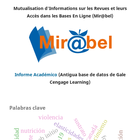
Mutualisation d'Informations sur les Revues et leurs
Accès dans les Bases En Ligne (Mir@bel)
Informe Académico
(Antigua base de datos de Gale
Cengage Learning)
Palabras clave
violencia
sustrato
crecimiento
elasticidades
canadá
ab initio
nutrición