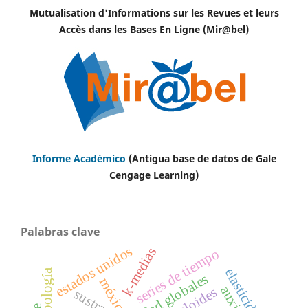
Mutualisation d'Informations sur les Revues et leurs
Accès dans les Bases En Ligne (Mir@bel)
Informe Académico
(Antigua base de datos de Gale
Cengage Learning)
Palabras clave
estados unidos
k-medias
series de tiempo
elasticidades
antropología
méxico
auxinas
alcaloides
sustrato