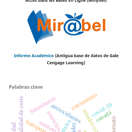
Accès dans les Bases En Ligne (Mir@bel)
Informe Académico
(Antigua base de datos de Gale
Cengage Learning)
Palabras clave
crecimiento
fotosíntesis
calidad de corte
covid-19
antioxidantes
estados unidos
canadá
nutrición
méxico
sustrato