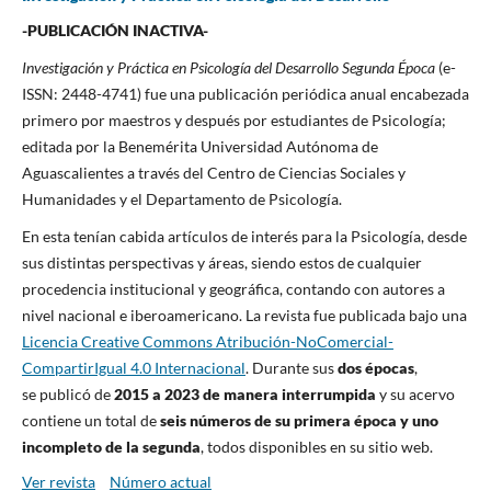
-PUBLICACIÓN INACTIVA-
Investigación y Práctica en Psicología del Desarrollo Segunda Época
(e-
ISSN: 2448-4741) fue una publicación periódica anual encabezada
primero por maestros y después por estudiantes de Psicología;
editada por la Benemérita Universidad Autónoma de
Aguascalientes a través del Centro de Ciencias Sociales y
Humanidades y el Departamento de Psicología.
En esta tenían cabida artículos de interés para la Psicología, desde
sus distintas perspectivas y áreas, siendo estos de cualquier
procedencia institucional y geográfica, contando con autores a
nivel nacional e iberoamericano. La revista fue publicada bajo una
Licencia Creative Commons Atribución-NoComercial-
CompartirIgual 4.0 Internacional
. Durante sus
dos épocas
,
se publicó de
2015 a 2023 de manera interrumpida
y su acervo
contiene un total de
seis números de su primera época y uno
incompleto de la segunda
, todos disponibles en su sitio web.
Ver revista
Número actual