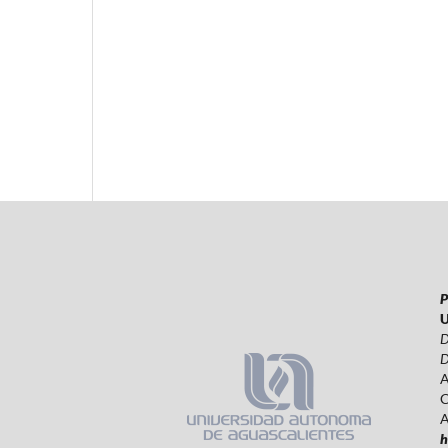
P
U
D
D
A
C
A
h