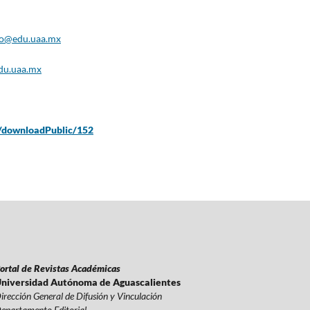
no@edu.uaa.mx
du.uaa.mx
es/downloadPublic/152
ortal de Revistas Académicas
niversidad Autónoma de Aguascalientes
irección General de Difusión y Vinculación
epartamento Editorial