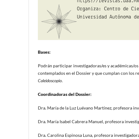
Bases:
Podrán participar investigadoras/es y académicas/os 
contemplados en el Dossier y que cumplan con los re
Caleidoscopio
.
Coordinadoras del Dossier:
Dra. María de la Luz Luévano Martínez, profesora in
Dra. María Isabel Cabrera Manuel, profesora invest
Dra. Carolina Espinosa Luna, profesora investigador