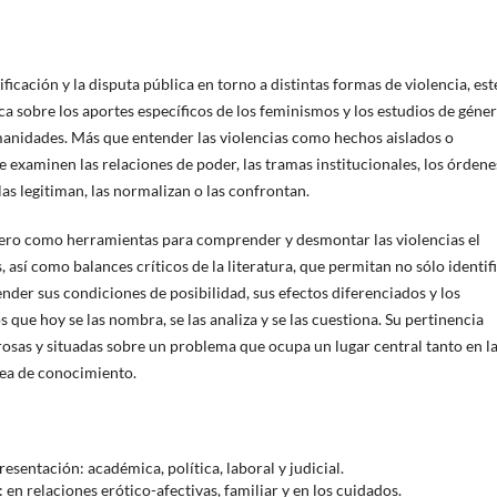
ficación y la disputa pública en torno a distintas formas de violencia, est
ca sobre los aportes específicos de los feminismos y los estudios de géne
Humanidades. Más que entender las violencias como hechos aislados o
 examinen las relaciones de poder, las tramas institucionales, los órdene
las legitiman, las normalizan o las confrontan.
nero como herramientas para comprender y desmontar las violencias el
 así como balances críticos de la literatura, que permitan no sólo identif
nder sus condiciones de posibilidad, sus efectos diferenciados y los
s que hoy se las nombra, se las analiza y se las cuestiona. Su pertinencia
rosas y situadas sobre un problema que ocupa un lugar central tanto en l
ea de conocimiento.
resentación: académica, política, laboral y judicial.
 en relaciones erótico-afectivas, familiar y en los cuidados.