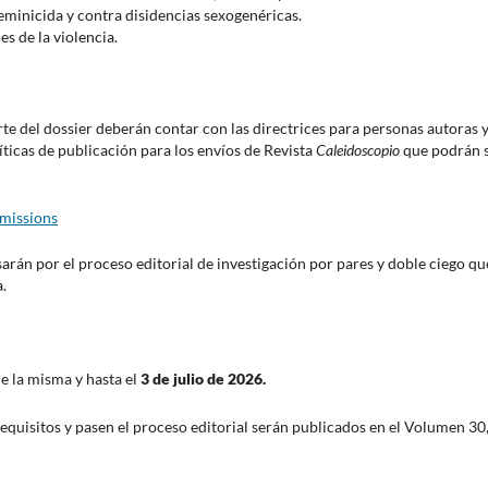
feminicida y contra disidencias sexogenéricas.
s de la violencia.
te del dossier deberán contar con las directrices para personas autoras 
íticas de publicación para los envíos de Revista
Caleidoscopio
que podrán 
bmissions
arán por el proceso editorial de investigación por pares y doble ciego qu
a.
e la misma y hasta el
3 de julio de 2026.
equisitos y pasen el proceso editorial serán publicados en el Volumen 30