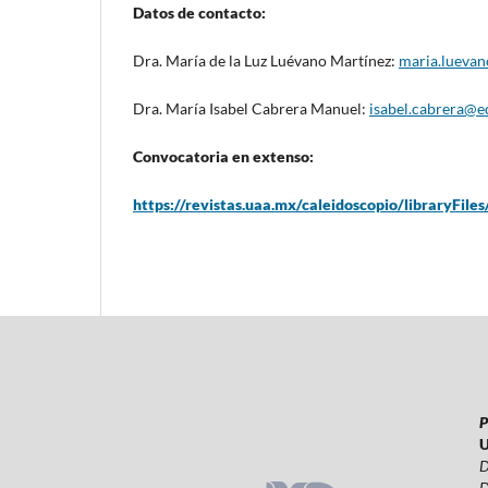
Datos de contacto:
Dra. María de la Luz Luévano Martínez:
maria.lueva
Dra. María Isabel Cabrera Manuel:
isabel.cabrera@e
Convocatoria en extenso:
https://revistas.uaa.mx/caleidoscopio/libraryFil
P
U
D
D