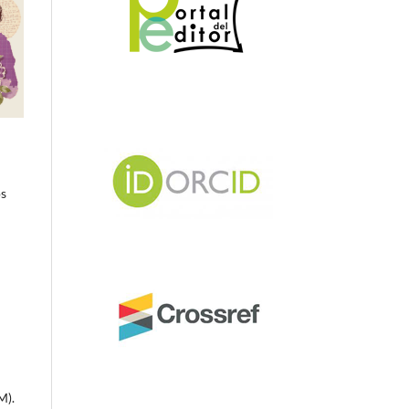
os
M).