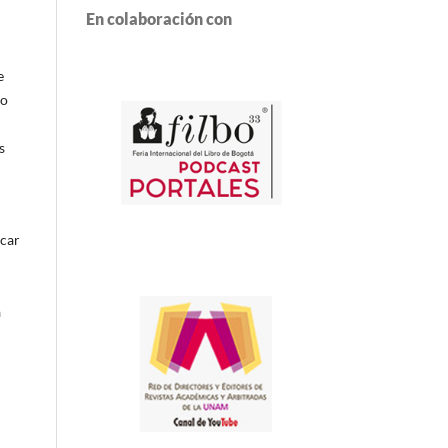
En colaboración con
e
ro
s
icar
a