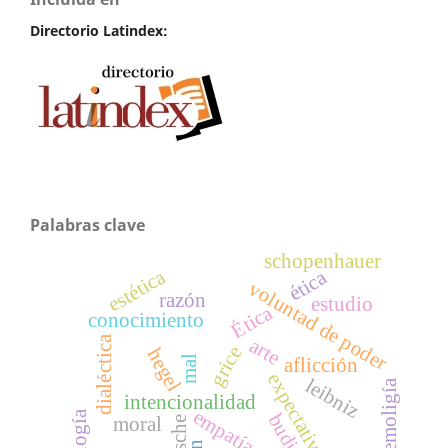
Directorio Latindex:
Palabras clave
schopenhauer
estética
ética
voluntad de poder
razón
estudio
Ética
conocimiento
dialéctica
arte
grice
hegel
mal
aflicción
expectativa
leibniz
epistemoligía
intencionalidad
empatía
budismo
moral