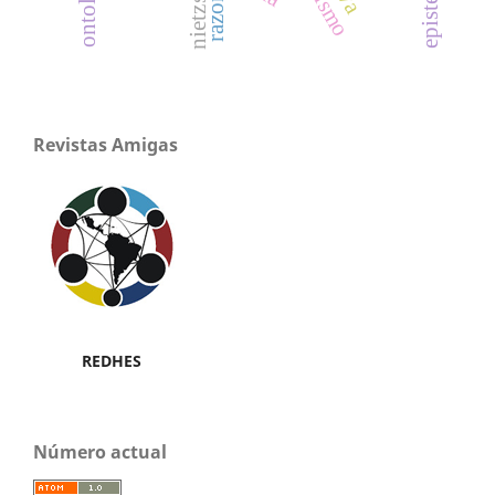
ontología
nietzsche
razon
Revistas Amigas
REDHES
Número actual