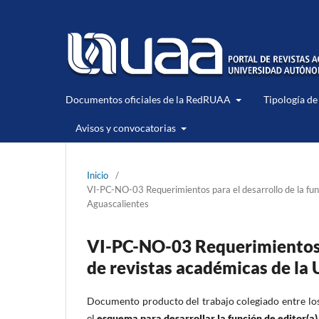
Documentos oficiales de la RedRUAA
Tipología de
Avisos y convocatorias
Inicio
/
VI-PC-NO-03 Requerimientos para el desarrollo de la fun
Aguascalientes
VI-PC-NO-03 Requerimientos p
de revistas académicas de la
Documento producto del trabajo colegiado entre los
el
esquema para desarrollar la función de editor(a)