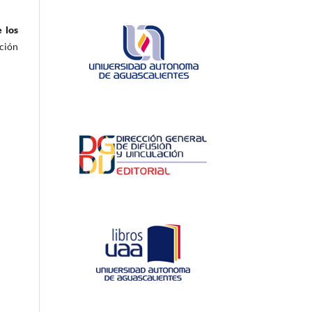
 los
ción