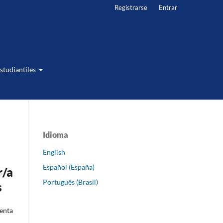
Registrarse
Entrar
studiantiles
Idioma
English
Español (España)
r/a
Português (Brasil)
s
senta
.