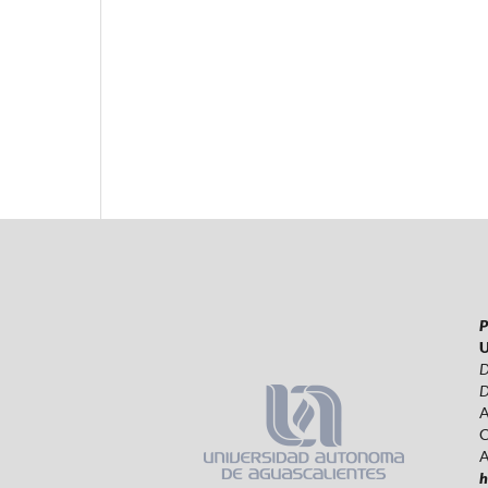
P
U
D
D
A
C
A
h