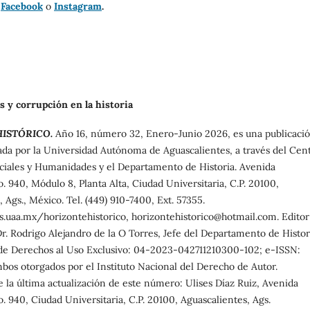
n
Facebook
o
Instagram
.
s y corrupción en la historia
ISTÓRICO.
Año 16, número 32, Enero-Junio 2026, es una publicaci
ada por la Universidad Autónoma de Aguascalientes, a través del Cen
ciales y Humanidades y el Departamento de Historia. Avenida
. 940, Módulo 8, Planta Alta, Ciudad Universitaria, C.P. 20100,
 Ags., México. Tel. (449) 910-7400, Ext. 57355.
as.uaa.mx/horizontehistorico, horizontehistorico@hotmail.com. Editor
r. Rodrigo Alejandro de la O Torres, Jefe del Departamento de Histor
de Derechos al Uso Exclusivo: 04-2023-042711210300-102; e-ISSN:
os otorgados por el Instituto Nacional del Derecho de Autor.
 la última actualización de este número: Ulises Díaz Ruiz, Avenida
. 940, Ciudad Universitaria, C.P. 20100, Aguascalientes, Ags.