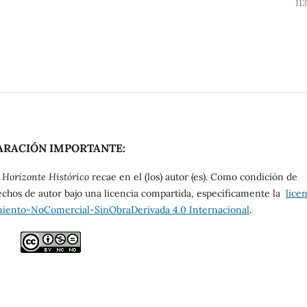
11
ARACIÓN IMPORTANTE:
e
Horizonte Histórico
recae en el (los) autor (es). Como condición de
echos de autor bajo una licencia compartida, específicamente la
lice
ento-NoComercial-SinObraDerivada 4.0 Internacional
.