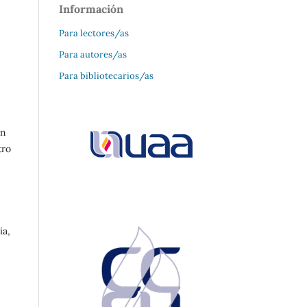
Información
Para lectores/as
Para autores/as
Para bibliotecarios/as
ón
tro
ia,