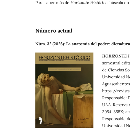
Para saber más de
Horizonte Histórico,
búscala e
Número actual
Núm. 32 (2026): La anatomía del poder: dictadura
HORIZONTE H
semestral edit
de Ciencias So
Universidad No
Aguascalientes,
https://revist
Responsable: D
UAA. Reserva 
2954-355X; amb
Responsable de
Universidad No