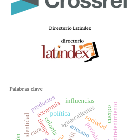
Directorio Latindex
Palabras clave
productos
influencias
economía
entretenimiento
aguascalientes
cuerpo
política
identidad
sociedad
colonia
tiempo
períodos
artesano
cura