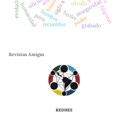
siglo xviii
historia
evolución
oficios
arte
inseguridad
olvido
humanidad
filipinas
hombre
butler
parís
poder
recuerdos
grabado
Revistas Amigas
REDHES