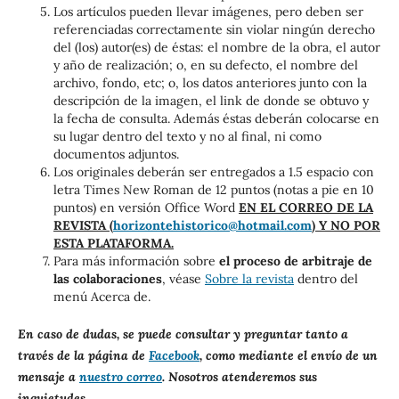
Los artículos pueden llevar imágenes, pero deben ser
referenciadas correctamente sin violar ningún derecho
del (los) autor(es) de éstas: el nombre de la obra, el autor
y año de realización; o, en su defecto, el nombre del
archivo, fondo, etc; o, los datos anteriores junto con la
descripción de la imagen, el link de donde se obtuvo y
la fecha de consulta. Además éstas deberán colocarse en
su lugar dentro del texto y no al final, ni como
documentos adjuntos.
Los originales deberán ser entregados a 1.5 espacio con
letra Times New Roman de 12 puntos (notas a pie en 10
puntos) en versión Office Word
EN EL CORREO DE LA
REVISTA (
horizontehistorico@hotmail.com
) Y NO POR
ESTA PLATAFORMA.
Para más información sobre
el proceso de arbitraje de
las colaboraciones
, véase
Sobre la revista
dentro del
menú Acerca de.
En caso de dudas, se puede consultar y preguntar tanto a
través de la página de
Facebook
, como mediante el envío de un
mensaje a
nuestro correo
. Nosotros atenderemos sus
inquietudes.