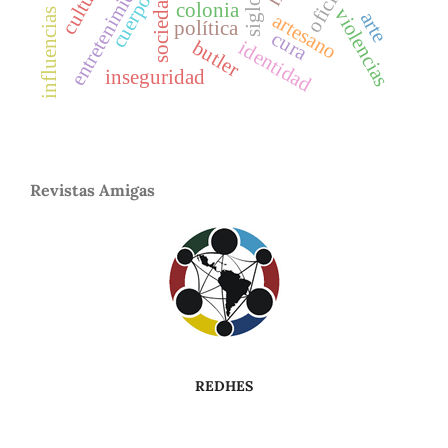
entretenimiento
cultura
oficios
sociedad
cuerpo
colonia
violencias
influencias
arte
artesano
política
cura
butler
identidad
inseguridad
Revistas Amigas
REDHES