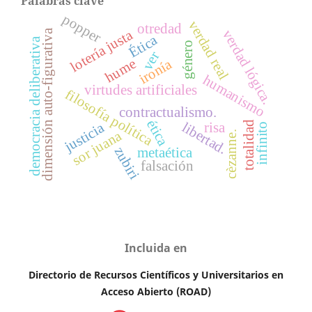
Palabras clave
popper
verdad real
otredad
lotería justa
dimensión auto-figurativa
verdad lógica.
Ética
democracia deliberativa
género
ver
hume
ironía
humanismo
virtudes artificiales
filosofía política
contractualismo.
ética
totalidad
libertad.
justicia
risa
infinito
sor juana
cèzanne.
zubiri
metaética
falsación
Incluida en
Directorio de Recursos Científicos y Universitarios en
A
cceso Abierto (ROAD)