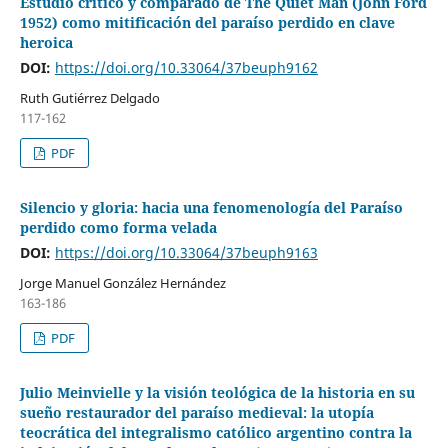
Estudio crítico y comparado de The Quiet Man (John Ford
1952) como mitificación del paraíso perdido en clave
heroica
DOI:
https://doi.org/10.33064/37beuph9162
Ruth Gutiérrez Delgado
117-162
PDF
Silencio y gloria: hacia una fenomenología del Paraíso
perdido como forma velada
DOI:
https://doi.org/10.33064/37beuph9163
Jorge Manuel González Hernández
163-186
PDF
Julio Meinvielle y la visión teológica de la historia en su
sueño restaurador del paraíso medieval: la utopía
teocrática del integralismo católico argentino contra la