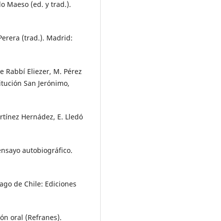
o Maeso (ed. y trad.).
Perera (trad.). Madrid:
e Rabbí Eliezer, M. Pérez
titución San Jerónimo,
artínez Hernádez, E. Lledó
ensayo autobiográfico.
iago de Chile: Ediciones
ión oral (Refranes).