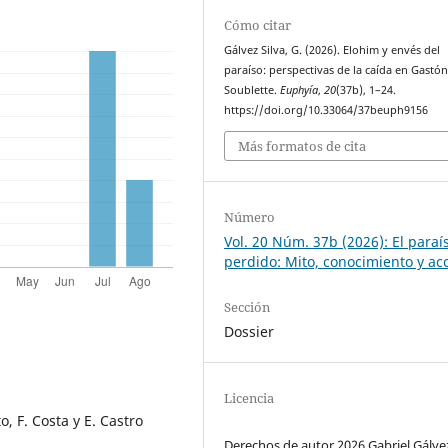
Cómo citar
Gálvez Silva, G. (2026). Elohim y envés del
paraíso: perspectivas de la caída en Gastó
Soublette.
Euphyía
,
20
(37b), 1–24.
https://doi.org/10.33064/37beuph9156
Más formatos de cita
Número
Vol. 20 Núm. 37b (2026): El paraí
perdido: Mito, conocimiento y ac
Sección
Dossier
Licencia
, F. Costa y E. Castro
Derechos de autor 2026 Gabriel Gálvez