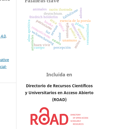
Palabras clave
animales
razón ilustrada
adorno
falibilismo
deutschtum.
friedrich hölderlin
ética
patriotismo
esencia de la poesía
hooke.
alma apetitiva
platón
óptica
democracia
ontología
verosimilitud.
newton
romanticismo
poética
strawson
luz
weltanschauung
color
 4.0
.
aristóteles
estado
unamuno
mitos
buen vivir
cuerpo
percepción
eative
ial-
Incluida en
Directorio de Recursos Científicos
y Universitarios en A
cceso Abierto
(ROAD)