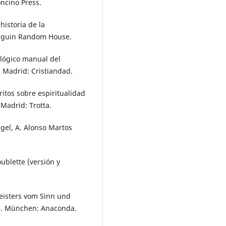
oncino Press.
historia de la
Penguin Random House.
ológico manual del
. Madrid: Cristiandad.
ritos sobre espiritualidad
 Madrid: Trotta.
egel, A. Alonso Martos
oublette (versión y
Meisters vom Sinn und
s). München: Anaconda.