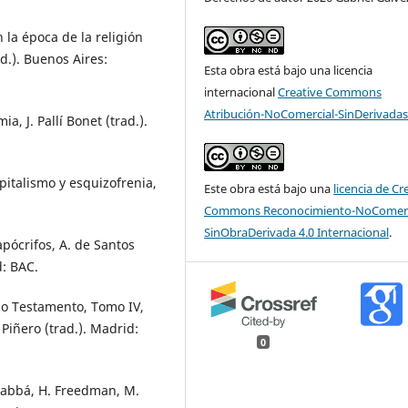
 la época de la religión
ad.). Buenos Aires:
Esta obra está bajo una licencia
internacional
Creative Commons
Atribución-NoComercial-SinDerivadas
a, J. Pallí Bonet (trad.).
apitalismo y esquizofrenia,
Este obra está bajo una
licencia de Cr
Commons Reconocimiento-NoComerc
SinObraDerivada 4.0 Internacional
.
apócrifos, A. de Santos
d: BAC.
guo Testamento, Tomo IV,
 Piñero (trad.). Madrid:
0
Rabbá, H. Freedman, M.