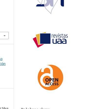
n
so
ción
 Silva