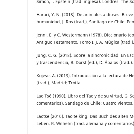
Simon, I. Epstein (trad. inglesa). Londres: The S
Harari, Y. N. (2018). De animales a dioses. Breve 
humanidad, J. Ros (trad.). Santiago de Chile: 
Jenni, E. y C. Westermann (1978). Diccionario te
Antiguo Testamento, Tomo I, J. A, Múgica (trad.)
Jung, C. G. (2018). Sobre la sincronicidad. En Esc
y trascendencia, B. Dorst (ed.), D. Ábalos (trad.).
Kojève, A. (2013). Introducción a la lectura de H
(trad.). Madrid: Trotta.
Lao Tsé (1990). Libro del Tao y de su virtud, G. S
comentarios). Santiago de Chile: Cuatro Vientos.
Laotse (2010). Tao te king. Das Buch des alten 
Leben, R. Wilhelm (trad. alemana y comentario