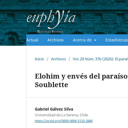
Actual
Archivos
Acerca de
Estadísticas
Inicio
/
Archivos
/
Vol. 20 Núm. 37b (2026): El para
Elohim y envés del paraíso
Soublette
Gabriel Gálvez Silva
Universidad de La Serena, Chile
https://orcid.org/0009-0006-5133-2840