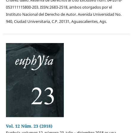
Chávez Gallo. Reserva de Derechos al Uso Exclusivo núm. 04-2018-
053111115800-203. ISSN:2683-2518, ambos otorgados por el
Instituto Nacional del Derecho de Autor. Avenida Universidad No.
940, Ciudad Universitaria, C.P. 20131, Aguascalientes, Ags.
Vol. 12 Núm. 23 (2018)
Euphyía, volumen 12, número 23, julio – diciembre 2018 es una