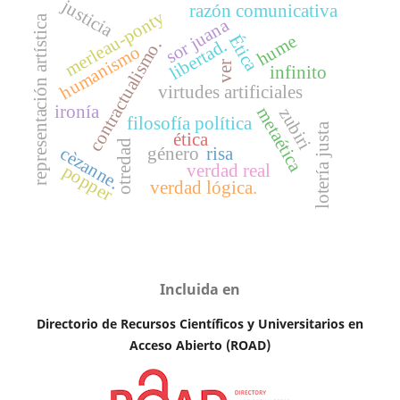
justicia
razón comunicativa
merleau-ponty
representación artística
sor juana
Ética
hume
libertad.
contractualismo.
humanismo
ver
infinito
virtudes artificiales
ironía
metaética
zubiri
filosofía política
lotería justa
ética
otredad
cèzanne.
género
risa
verdad real
popper
verdad lógica.
Incluida en
Directorio de Recursos Científicos y Universitarios en
A
cceso Abierto (ROAD)