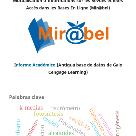
Mutualisation d'Informations sur les Revues et leurs
Accès dans les Bases En Ligne (Mir@bel)
Informe Académico
(Antigua base de datos de Gale
Cengage Learning)
Palabras clave
k-medias
fisurómetro
transporte carretero.
fotosíntesis
organogénesis
evolución
covid-19
canadá
flavonoides
crecimiento
auxinas
alcaloides