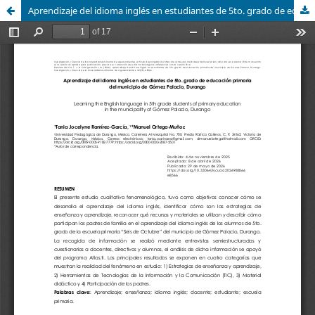
Aprendizaje del idioma inglés en estudiantes de 5to. grado de educación primaria del municipio de Gómez Palacio, Durango