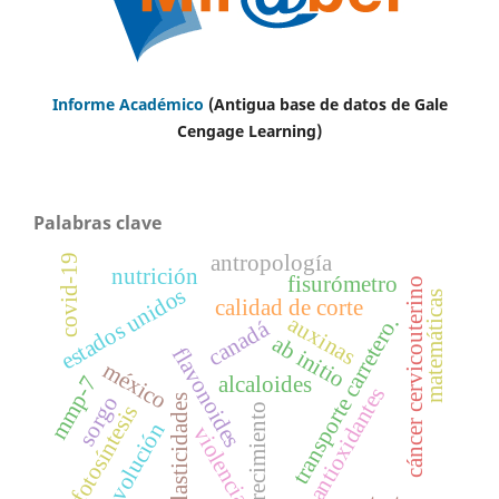
Informe Académico
(Antigua base de datos de Gale
Cengage Learning)
Palabras clave
antropología
covid-19
nutrición
fisurómetro
cáncer cervicouterino
estados unidos
matemáticas
calidad de corte
auxinas
transporte carretero.
canadá
ab initio
flavonoides
méxico
alcaloides
mmp-7
antioxidantes
sorgo
elasticidades
fotosíntesis
crecimiento
evolución
violencia