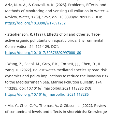
Aziz, N. A. A., & Ghazali, A. K. (2025). Problems, Effects, and
Methods of Monitoring and Sensing Oil Pollution in Water: A
Review. Water, 17(9), 1252. doi: 10.3390/w17091252 DOI:
https://doi.org/10.3390/w17091252
• Stephenson, R. (1997). Effects of oil and other surface-
active organic pollutants on aquatic birds. Environmental
Conservation, 24, 121-129. DOI:
https://doi.org/10.1017/S0376892997000180
• Wang, Z., Saebi, M., Grey, E.K., Corbett, J.J., Chen, D., &
Yang, D. (2022). Ballast water-mediated species spread risk
dynamics and policy implications to reduce the invasion risk
to the Mediterranean Sea. Marine Pollution Bulletin, 174,
113285. doi: 10.1016/j.marpolbul.2021.113285 DOI:
https://doi.org/10.1016/j.marpolbul.2021.113285
• Ma, Y., Choi, C.-Y., Thomas, A., & Gibson, L. (2022). Review
of contaminant levels and effects in shorebirds: Knowledge