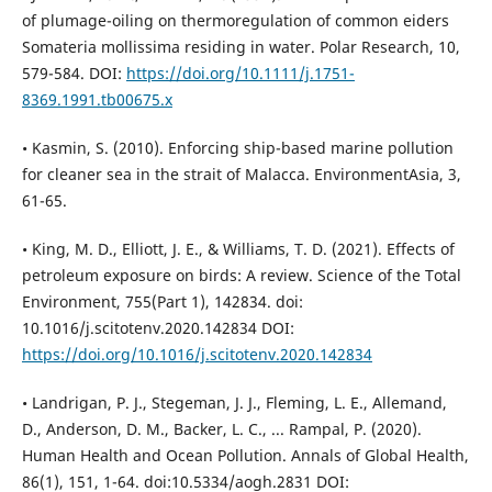
of plumage-oiling on thermoregulation of common eiders
Somateria mollissima residing in water. Polar Research, 10,
579-584. DOI:
https://doi.org/10.1111/j.1751-
8369.1991.tb00675.x
• Kasmin, S. (2010). Enforcing ship-based marine pollution
for cleaner sea in the strait of Malacca. EnvironmentAsia, 3,
61-65.
• King, M. D., Elliott, J. E., & Williams, T. D. (2021). Effects of
petroleum exposure on birds: A review. Science of the Total
Environment, 755(Part 1), 142834. doi:
10.1016/j.scitotenv.2020.142834 DOI:
https://doi.org/10.1016/j.scitotenv.2020.142834
• Landrigan, P. J., Stegeman, J. J., Fleming, L. E., Allemand,
D., Anderson, D. M., Backer, L. C., ... Rampal, P. (2020).
Human Health and Ocean Pollution. Annals of Global Health,
86(1), 151, 1-64. doi:10.5334/aogh.2831 DOI: