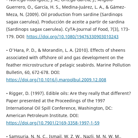
Guerrero, O., García, H. S., Medina-Juárez, L. A., & Gámez-
Meza, N. (2009). Oil production from sardine (Sardinops
sagax caerulea). Producción de aceite a partir de sardina
(Sardinops sagax caerulea). CyTA-Journal of Food, 7(3), 173-
179. DOI:
https://doi.org/10.1080/19476330903010243
• O'Hara, P. D., & Morandin, L. A. (2010). Effects of sheens
associated with offshore oil and gas development on the
feather microstructure of pelagic seabirds. Marine Pollution
Bulletin, 60, 672-678. DOI:
https://doi.org/10.1016/j.marpolbul.2009.12.008
• Rigger, D. (1997). Edible oils: Are they really that different?
Paper presented at the Proceedings of the 1997
International Oil Spill Conference, Washington, DC:
American Petroleum Institute. DOI:
https://doi.org/10.7901/2169-3358-1997-1-59
• Samsuria, N. N. C., Ismail, W. Z. W., Nazli, M. N. W. M.,