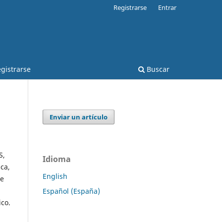
Registrarse
Entrar
gistrarse
Buscar
Enviar un artículo
S,
Idioma
ca,
English
de
Español (España)
ico.