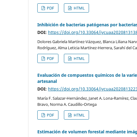
PDF
HTML
Inhibición de bacterias patógenas por bacteria
DOI:
https://doi.org/10.33064/iycuaa202081313
Dolores Gabriela Martínez-Vázquez, Blanca Liliana Nar
Rodríguez, Alma Leticia Martínez-Herrera, Sarahí del 
PDF
HTML
Evaluación de compuestos químicos de la varied
artesanal
DOI:
https://doi.org/10.33064/iycuaa202081322
María F. Salazar-Hernández, Janet A. Lona-Ramírez, Cl
Bravo, Norma A. Caudillo-Ortega
PDF
HTML
Estimación de volumen forestal mediante imág