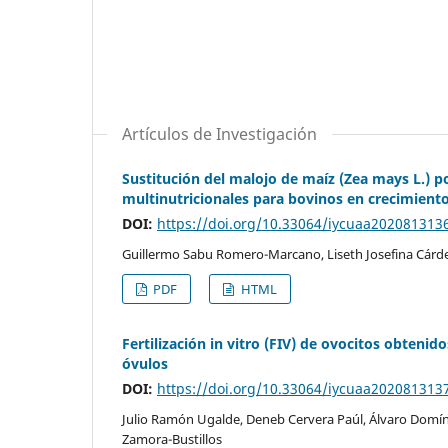
Artículos de Investigación
Sustitución del malojo de maíz (Zea mays L.) p
multinutricionales para bovinos en crecimient
DOI:
https://doi.org/10.33064/iycuaa202081313
Guillermo Sabu Romero-Marcano, Liseth Josefina Cárd
PDF
HTML
Fertilización in vitro (FIV) de ovocitos obteni
óvulos
DOI:
https://doi.org/10.33064/iycuaa202081313
Julio Ramón Ugalde, Deneb Cervera Paúl, Álvaro Domín
Zamora-Bustillos