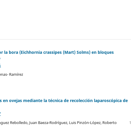
or la bora (Eichhornia crassipes (Mart) Solms) en bloques
o
6
enas- Ramírez
dos en ovejas mediante la técnica de recolección laparoscópica de
7
guez Rebolledo, Juan Baeza-Rodríguez, Luis Pinzón-López, Roberto