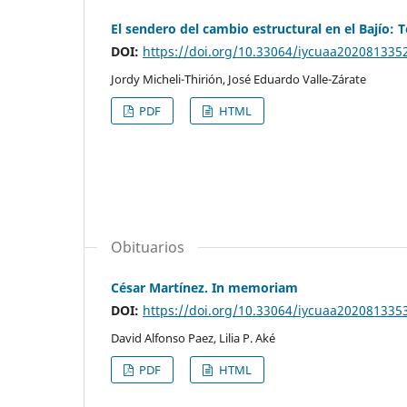
El sendero del cambio estructural en el Bajío: 
DOI:
https://doi.org/10.33064/iycuaa202081335
Jordy Micheli-Thirión, José Eduardo Valle-Zárate
PDF
HTML
Obituarios
César Martínez. In memoriam
DOI:
https://doi.org/10.33064/iycuaa202081335
David Alfonso Paez, Lilia P. Aké
PDF
HTML