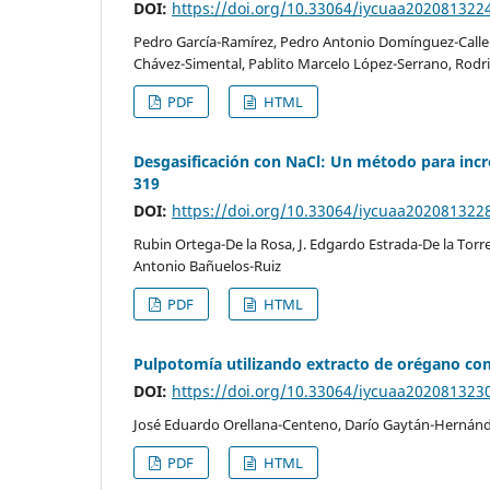
DOI:
https://doi.org/10.33064/iycuaa202081322
Pedro García-Ramírez, Pedro Antonio Domínguez-Caller
Chávez-Simental, Pablito Marcelo López-Serrano, Rodr
PDF
HTML
Desgasificación con NaCl: Un método para inc
319
DOI:
https://doi.org/10.33064/iycuaa202081322
Rubin Ortega-De la Rosa, J. Edgardo Estrada-De la To
Antonio Bañuelos-Ruiz
PDF
HTML
Pulpotomía utilizando extracto de orégano com
DOI:
https://doi.org/10.33064/iycuaa202081323
José Eduardo Orellana-Centeno, Darío Gaytán-Hernánde
PDF
HTML