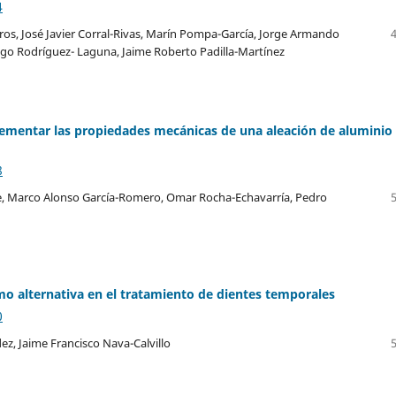
4
os, José Javier Corral-Rivas, Marín Pompa-García, Jorge Armando
igo Rodríguez- Laguna, Jaime Roberto Padilla-Martínez
rementar las propiedades mecánicas de una aleación de aluminio
8
rre, Marco Alonso García-Romero, Omar Rocha-Echavarría, Pedro
o alternativa en el tratamiento de dientes temporales
0
z, Jaime Francisco Nava-Calvillo