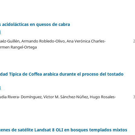
s acidolácticas en quesos de cabra
8
vaéz-Guillén, Armando Robledo-Olivo, Ana Verónica Charles-
Carmen Rangel-Ortega
ad Típica de Coffea arabica durante el proceso del tostado
3
audia Rivera- Domínguez, Víctor M. Sánchez-Núñez, Hugo Rosales-
enes de satélite Landsat 8 OLI en bosques templados mixtos