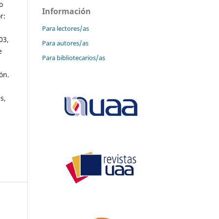
o
Información
r:
Para lectores/as
03,
Para autores/as
e
Para bibliotecarios/as
ón.
s,