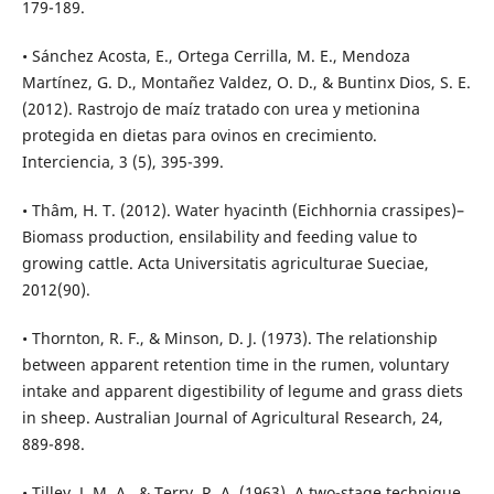
179-189.
• Sánchez Acosta, E., Ortega Cerrilla, M. E., Mendoza
Martínez, G. D., Montañez Valdez, O. D., & Buntinx Dios, S. E.
(2012). Rastrojo de maíz tratado con urea y metionina
protegida en dietas para ovinos en crecimiento.
Interciencia, 3 (5), 395-399.
• Thâm, H. T. (2012). Water hyacinth (Eichhornia crassipes)–
Biomass production, ensilability and feeding value to
growing cattle. Acta Universitatis agriculturae Sueciae,
2012(90).
• Thornton, R. F., & Minson, D. J. (1973). The relationship
between apparent retention time in the rumen, voluntary
intake and apparent digestibility of legume and grass diets
in sheep. Australian Journal of Agricultural Research, 24,
889-898.
• Tilley, J. M. A., & Terry, R. A. (1963). A two-stage technique