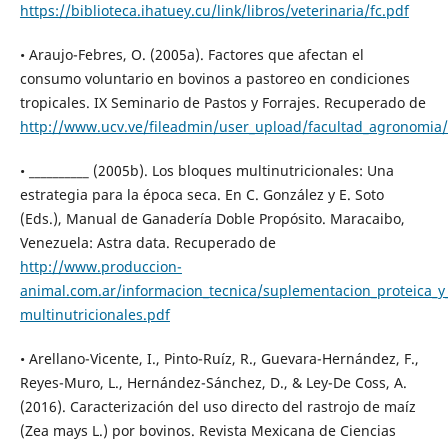
https://biblioteca.ihatuey.cu/link/libros/veterinaria/fc.pdf
• Araujo-Febres, O. (2005a). Factores que afectan el
consumo voluntario en bovinos a pastoreo en condiciones
tropicales. IX Seminario de Pastos y Forrajes. Recuperado de
http://www.ucv.ve/fileadmin/user_upload/facultad_agronomia
• __________ (2005b). Los bloques multinutricionales: Una
estrategia para la época seca. En C. González y E. Soto
(Eds.), Manual de Ganadería Doble Propósito. Maracaibo,
Venezuela: Astra data. Recuperado de
http://www.produccion-
animal.com.ar/informacion_tecnica/suplementacion_proteica_y
multinutricionales.pdf
• Arellano-Vicente, I., Pinto-Ruíz, R., Guevara-Hernández, F.,
Reyes-Muro, L., Hernández-Sánchez, D., & Ley-De Coss, A.
(2016). Caracterización del uso directo del rastrojo de maíz
(Zea mays L.) por bovinos. Revista Mexicana de Ciencias