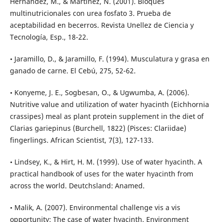
Hernández, M., & Martínez, N. (2001). Bloques
multinutricionales con urea fosfato 3. Prueba de
aceptabilidad en becerros. Revista Unellez de Ciencia y
Tecnología, Esp., 18-22.
• Jaramillo, D., & Jaramillo, F. (1994). Musculatura y grasa en
ganado de carne. El Cebú, 275, 52-62.
• Konyeme, J. E., Sogbesan, O., & Ugwumba, A. (2006).
Nutritive value and utilization of water hyacinth (Eichhornia
crassipes) meal as plant protein supplement in the diet of
Clarias gariepinus (Burchell, 1822) (Pisces: Clariidae)
fingerlings. African Scientist, 7(3), 127-133.
• Lindsey, K., & Hirt, H. M. (1999). Use of water hyacinth. A
practical handbook of uses for the water hyacinth from
across the world. Deutchsland: Anamed.
• Malik, A. (2007). Environmental challenge vis a vis
opportunity: The case of water hyacinth. Environment