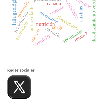
matemáticas
desplazamiento vertical
falla geológica
elasticidades
canadá
sustrato
antioxidantes
auxinas
alcaloides
fotosíntesis
flavonoides
evolución
nutrición
sorgo
ab initio
méxico
crecimiento
mmp-7
covid-19
Redes sociales