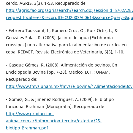
cerdo. AGRIS, 3(3), 1-53. Recuperado de
http://agris.fao.org/agrissearch/search.do;jsessionid=5702A
request_locale=es&recordID=CU2003A00614&sourceQuery=&que
• Febrero Toussaint, I., Romero Cruz, O., Ruiz Ortiz, L., &
Gonzáles Salas, R. (2005). Jacinto de agua (Eichhornia
crassipes) una alternativa para la alimentación de cerdos en
ceba. REDVET. Revista Electrónica de Veterinaria, 6(5), 1-10.
• Gasque Gómez, R. (2008). Alimentación de bovinos. En
Enciclopedia Bovina (pp. 7-28). México, D. F.: UNAM.
Recuperado de:
http://www.fmvz.unam.mx/fmvz/e_bovina/1AlimentaciondeBov
• Gómez, G., & Jiménez Rodríguez, A. (2009). El biotipo
funcional Brahman [Monografía]. Recuperado de
http://www.produccion-
animal.com.ar/informacion_tecnica/exterior/25-
biotipo_Brahman.pdf