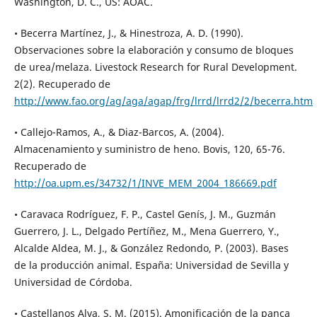
Washington, D. C., US: AOAC.
• Becerra Martínez, J., & Hinestroza, A. D. (1990).
Observaciones sobre la elaboración y consumo de bloques
de urea/melaza. Livestock Research for Rural Development.
2(2). Recuperado de
http://www.fao.org/ag/aga/agap/frg/lrrd/lrrd2/2/becerra.htm
• Callejo-Ramos, A., & Diaz-Barcos, A. (2004).
Almacenamiento y suministro de heno. Bovis, 120, 65-76.
Recuperado de
http://oa.upm.es/34732/1/INVE_MEM_2004_186669.pdf
• Caravaca Rodríguez, F. P., Castel Genís, J. M., Guzmán
Guerrero, J. L., Delgado Pertíñez, M., Mena Guerrero, Y.,
Alcalde Aldea, M. J., & González Redondo, P. (2003). Bases
de la producción animal. España: Universidad de Sevilla y
Universidad de Córdoba.
• Castellanos Alva, S. M. (2015). Amonificación de la panca