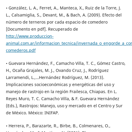
• González, L. A., Ferret, A., Manteca, X., Ruiz de la Torre, J.
L., Calsamiglia, S., Devant, M., & Bach, A. (2009). Efecto del
número de terneros por cada espacio de comedero
[Documento en pdf]. Recuperado de
http://www.produccion-
animal.com.ar/informacion_tecnica/invernada_o_engorde_a_corr
comederos.pdf
• Guevara Hernández, F., Camacho Villa, T. C., Gómez Castro,
H., Ocaña Grajales, M. J., Ovando Cruz, J., Rodríguez
Larramendi, L.,…Hernández Rodríguez, M. (2013).
Implicaciones socioeconómicas y energéticas del uso y
manejo de rastrojo en la región Frailesca, Chiapas. En L.
Reyes Muro, T. C. Camacho Villa, & F. Guevara Hernández
(Eds.), Rastrojos: Manejo, uso y mercado en el Centro y Sur
de México. México: INIFAP.
• Herrera, P., Barazarte, R., Birbe, B., Colmenares, O.,