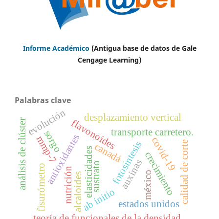
Informe Académico
(Antigua base de datos de Gale
Cengage Learning)
Palabras clave
evolución
desplazamiento vertical
análisis de clúster
flavonoides
transporte carretero.
sorgo
antioxidantes
mmp-7
covid-19
fotosíntesis
calidad de corte
canadá
elasticidades
crecimiento
auxinas
sustrato
fisurómetro
nutrición
méxico
alcaloides
ab initio
estados unidos
teoría de funcionales de la densidad