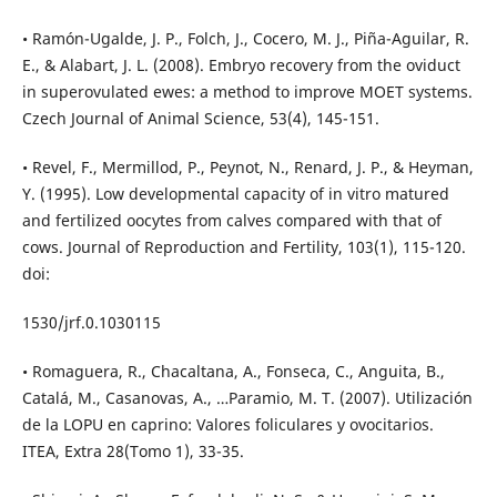
• Ramón-Ugalde, J. P., Folch, J., Cocero, M. J., Piña-Aguilar, R.
E., & Alabart, J. L. (2008). Embryo recovery from the oviduct
in superovulated ewes: a method to improve MOET systems.
Czech Journal of Animal Science, 53(4), 145-151.
• Revel, F., Mermillod, P., Peynot, N., Renard, J. P., & Heyman,
Y. (1995). Low developmental capacity of in vitro matured
and fertilized oocytes from calves compared with that of
cows. Journal of Reproduction and Fertility, 103(1), 115-120.
doi:
1530/jrf.0.1030115
• Romaguera, R., Chacaltana, A., Fonseca, C., Anguita, B.,
Catalá, M., Casanovas, A., …Paramio, M. T. (2007). Utilización
de la LOPU en caprino: Valores foliculares y ovocitarios.
ITEA, Extra 28(Tomo 1), 33-35.