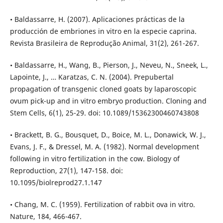
• Baldassarre, H. (2007). Aplicaciones prácticas de la
producción de embriones in vitro en la especie caprina.
Revista Brasileira de Reprodução Animal, 31(2), 261-267.
• Baldassarre, H., Wang, B., Pierson, J., Neveu, N., Sneek, L.,
Lapointe, J., … Karatzas, C. N. (2004). Prepubertal
propagation of transgenic cloned goats by laparoscopic
ovum pick-up and in vitro embryo production. Cloning and
Stem Cells, 6(1), 25-29. doi: 10.1089/15362300460743808
• Brackett, B. G., Bousquet, D., Boice, M. L., Donawick, W. J.,
Evans, J. F., & Dressel, M. A. (1982). Normal development
following in vitro fertilization in the cow. Biology of
Reproduction, 27(1), 147-158. doi:
10.1095/biolreprod27.1.147
• Chang, M. C. (1959). Fertilization of rabbit ova in vitro.
Nature, 184, 466-467.