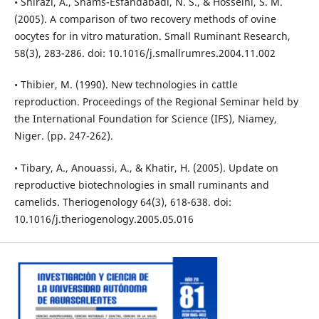
• Shirazi, A., Shams-Esfandabadi, N. S., & Hosseini, S. M.
(2005). A comparison of two recovery methods of ovine
oocytes for in vitro maturation. Small Ruminant Research,
58(3), 283-286. doi: 10.1016/j.smallrumres.2004.11.002
• Thibier, M. (1990). New technologies in cattle
reproduction. Proceedings of the Regional Seminar held by
the International Foundation for Science (IFS), Niamey,
Niger. (pp. 247-262).
• Tibary, A., Anouassi, A., & Khatir, H. (2005). Update on
reproductive biotechnologies in small ruminants and
camelids. Theriogenology 64(3), 618-638. doi:
10.1016/j.theriogenology.2005.05.016