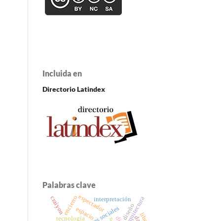
Incluida en
Directorio Latindex
Palabras clave
espectador
encierro
craiyon
arquitectura
interpretación
diseño
espacio
tecnología