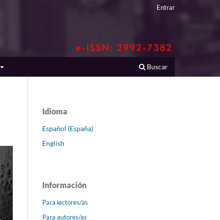
Entrar
Buscar
Idioma
Español (España)
English
Información
Para lectores/as
Para autores/as