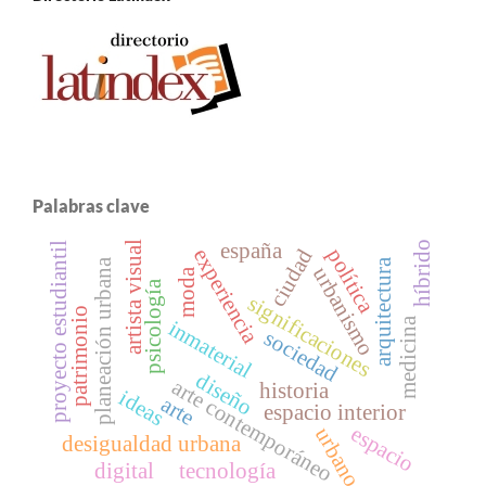
Palabras clave
artista visual
híbrido
españa
proyecto estudiantil
experiencia
política
ciudad
arquitectura
planeación urbana
urbanismo
moda
psicología
significaciones
patrimonio
medicina
inmaterial
sociedad
diseño
arte contemporáneo
historia
ideas
arte
espacio interior
espacio
urbano
desigualdad urbana
digital
tecnología