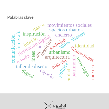
Palabras clave
danza
movimientos sociales
espacios urbanos
fotografía
aguascalientes
inspiración
encierro
ilustración digital
comunicación
híbrido
sociedad
medicina
identidad
ai
ilustraciones
arte
urbanismo
ideas
españa
arquitectura
patrimonio
tecnología
historia
política
taller de diseño
méxico
espacio
digital
ciudad