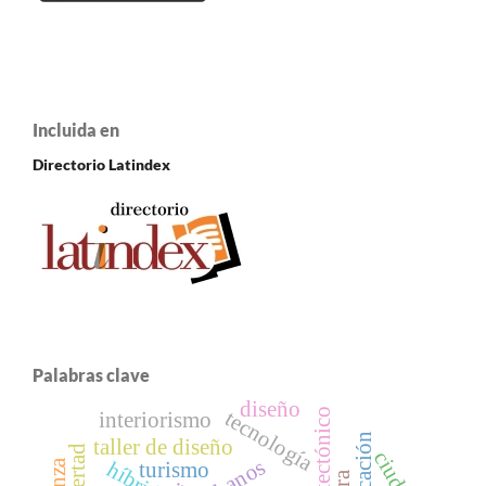
Incluida en
Directorio Latindex
Palabras clave
diseño
tecnología
interiorismo
taller de diseño
libertad
ciudad
danza
híbrido
turismo