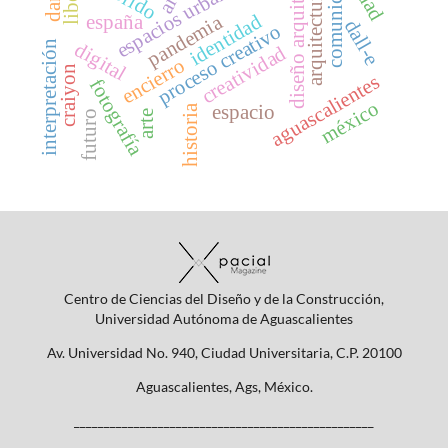
diseño arquitectónico
comunicación
espacios urbanos
arquitectura
ai
identidad
pandemia
españa
dall-e
proceso creativo
digital
interpretación
creatividad
encierro
craiyon
aguascalientes
fotografía
méxico
espacio
historia
arte
futuro
Centro de Ciencias del Diseño y de la Construcción,
Universidad Autónoma de Aguascalientes
Av. Universidad No. 940, Ciudad Universitaria, C.P. 20100
Aguascalientes, Ags, México.
__________________________________________________