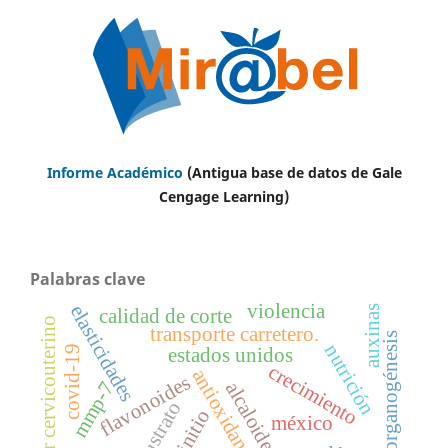
Informe Académico
(Antigua base de datos de Gale
Cengage Learning)
Palabras clave
violencia
elasticidades
auxinas
calidad de corte
cáncer cervicouterino
transporte carretero.
organogénesis
nutrición
estados unidos
covid-19
crecimiento
antioxidantes
flavonoides
mmp-7
alcaloides
sustrato
ab initio
méxico