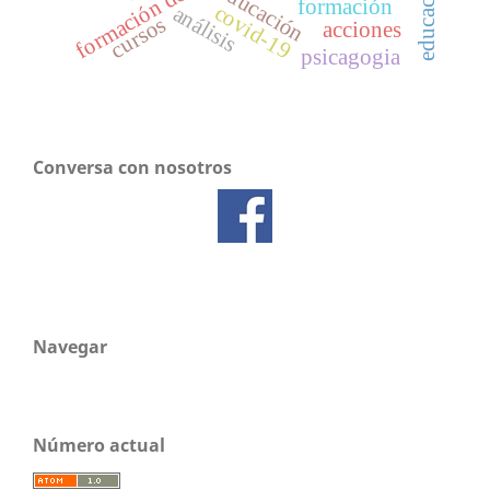
formación docente
educación
formación
covid-19
análisis
cursos
acciones
psicagogia
Conversa con nosotros
Navegar
Número actual