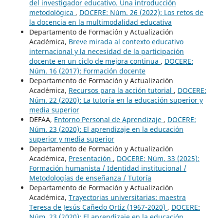
del investigador educativo. Una introducción
metodológica
,
DOCERE: Núm. 26 (2022): Los retos de
la docencia en la multimodalidad educativa
Departamento de Formación y Actualización
Académica,
Breve mirada al contexto educativo
internacional y la necesidad de la participación
docente en un ciclo de mejora continua
,
DOCERE:
Núm. 16 (2017): Formación docente
Departamento de Formación y Actualización
Académica,
Recursos para la acción tutorial
,
DOCERE:
Núm. 22 (2020): La tutoría en la educación superior y
media superior
DEFAA,
Entorno Personal de Aprendizaje
,
DOCERE:
Núm. 23 (2020): El aprendizaje en la educación
superior y media superior
Departamento de Formación y Actualización
Académica,
Presentación
,
DOCERE: Núm. 33 (2025):
Formación humanista / Identidad institucional /
Metodologías de enseñanza / Tutoría
Departamento de Formación y Actualización
Académica,
Trayectorias universitarias: maestra
Teresa de Jesús Cañedo Ortiz (1967-2020)
,
DOCERE:
Núm. 23 (2020): El aprendizaje en la educación