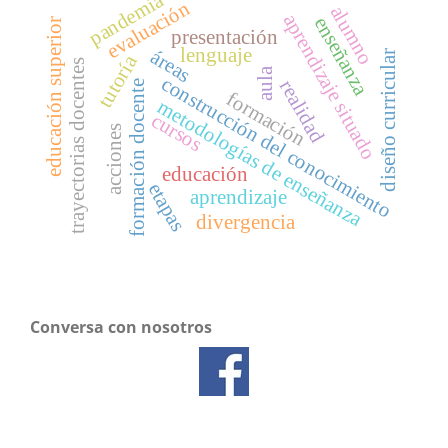
pandemia
evaluación
alumno
aprendizaje situado
enseñanza
educación superior
presentación
lenguaje
áreas
diseño curricular
tutoría
trayectorias docentes
aula
construcción del conocimiento
realidad
formación docente
formación
metodologías de enseñanza
cursos
acciones
educación
etapas
aprendizaje
divergencia
Conversa con nosotros