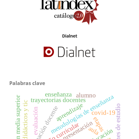
Dialnet
Palabras clave
enseñanza
alumno
metodologías de enseñanza
educación media superior
trayectorias docentes
recursos didácticos y tic
aprendizaje
planes de estudio
formación docente
evaluación
covid-19
etapas
presentación
diseño curricular
aula
educación