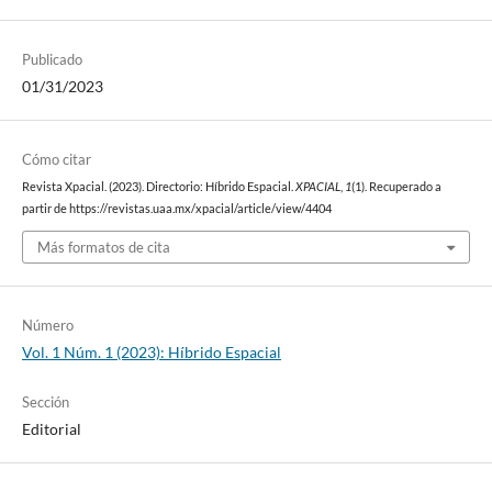
Publicado
01/31/2023
Cómo citar
Revista Xpacial. (2023). Directorio: Híbrido Espacial.
XPACIAL
,
1
(1). Recuperado a
partir de https://revistas.uaa.mx/xpacial/article/view/4404
Más formatos de cita
Número
Vol. 1 Núm. 1 (2023): Híbrido Espacial
Sección
Editorial