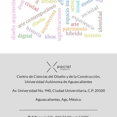
espacio interior
inmaterial
diseño arquitectónico
moda
urbano
ciudad
arte contemporáneo
sociedad
significaciones
arquitectura
identidad
experiencia
diseño
arte
historia
patrimonio
híbrido
turismo
digital
ideas
Centro de Ciencias del Diseño y de la Construcción,
Universidad Autónoma de Aguascalientes
Av. Universidad No. 940, Ciudad Universitaria, C.P. 20100
Aguascalientes, Ags, México.
__________________________________________________