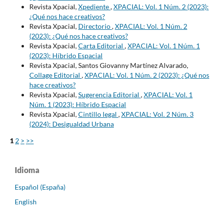
Revista Xpacial,
Xpediente
,
XPACIAL: Vol. 1 Núm. 2 (2023):
¿Qué nos hace creativos?
Revista Xpacial,
Directorio
,
XPACIAL: Vol. 1 Núm. 2
(2023): ¿Qué nos hace creativos?
Revista Xpacial,
Carta Editorial
,
XPACIAL: Vol. 1 Núm. 1
(2023): Híbrido Espacial
Revista Xpacial, Santos Giovanny Martínez Alvarado,
Collage Editorial
,
XPACIAL: Vol. 1 Núm. 2 (2023): ¿Qué nos
hace creativos?
Revista Xpacial,
Sugerencia Editorial
,
XPACIAL: Vol. 1
Núm. 1 (2023): Híbrido Espacial
Revista Xpacial,
Cintillo legal
,
XPACIAL: Vol. 2 Núm. 3
(2024): Desigualdad Urbana
1
2
>
>>
Idioma
Español (España)
English