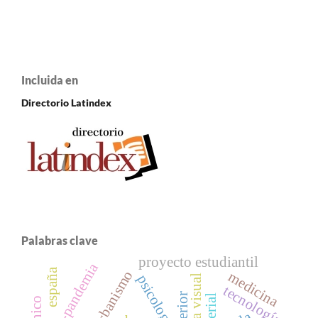
Incluida en
Directorio Latindex
Palabras clave
proyecto estudiantil
post-pandemia
españa
urbanismo
medicina
psicología
artista visual
tecnología