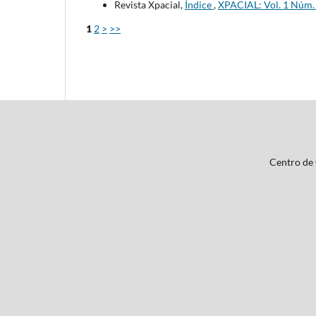
Revista Xpacial,
Índice
,
XPACIAL: Vol. 1 Núm. 
1
2
>
>>
Centro de 