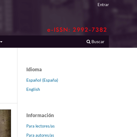
Entrar
Buscar
Idioma
Español (España)
English
Información
Para lectores/as
Para autores/as