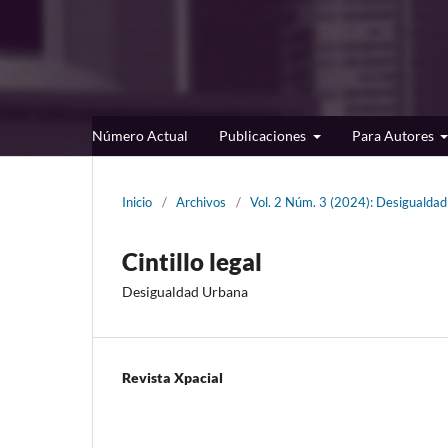
Número Actual
Publicaciones
Para Autores
Inicio
/
Archivos
/
Vol. 2 Núm. 3 (2024): Desigualda
Cintillo legal
Desigualdad Urbana
Revista Xpacial