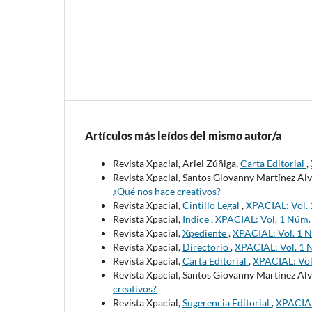
Artículos más leídos del mismo autor/a
Revista Xpacial, Ariel Zúñiga,
Carta Editorial
,
Revista Xpacial, Santos Giovanny Martínez Al
¿Qué nos hace creativos?
Revista Xpacial,
Cintillo Legal
,
XPACIAL: Vol. 
Revista Xpacial,
Indice
,
XPACIAL: Vol. 1 Núm. 
Revista Xpacial,
Xpediente
,
XPACIAL: Vol. 1 N
Revista Xpacial,
Directorio
,
XPACIAL: Vol. 1 N
Revista Xpacial,
Carta Editorial
,
XPACIAL: Vol.
Revista Xpacial, Santos Giovanny Martínez Al
creativos?
Revista Xpacial,
Sugerencia Editorial
,
XPACIAL: