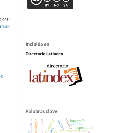
cional
rcial-
Incluida en
Directorio Latindex
):
Palabras clave
historia
ilustración digital
sociedad
perspectiva
fotografía
digital
tecnología
españa
espectador
proceso creativo