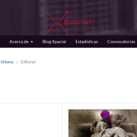
Acerca de
Blog Xpacial
Estadísticas
Convocatorias
d Urbana
/
Editorial