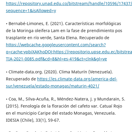
https://repository.unad.edu.co/bitstream/handle/10596/17437
sequence=1&isAllowed=y
• Bernabé-Limones, E. (2021). Características morfológicas
de la Moringa oleifera Lam en la fase de prendimiento pos
trasplante en río verde, Santa Elena. Recuperado de
https://webcache.googleusercontent.com/search?
q=cache:ypbiXAKhoDQJ:https://repositorio.upse.edu.ec/bitstr
TIA-2021-0085.pdf&cd=8&hl=es-419&ct=clnk&gl=ve
• Climate-data.org. (2020). Clima Maturín (Venezuela).
Recuperado de
https://es.climate-data.org/america-del-
sur/venezuela/estado-monagas/maturin-4021/
• Coa, M., Silva-Acuña, R., Méndez-Natera, J. y Mundarain, S.
(2015). Fenología de la floración del cafeto var. Catuaí Rojo
en el municipio Caripe del estado Monagas, Venezuela.
IDESIA (Chile), 33(1), 59-67.