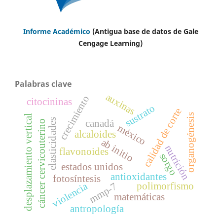
Informe Académico
(Antigua base de datos de Gale
Cengage Learning)
Palabras clave
auxinas
crecimiento
citocininas
sustrato
calidad de corte
organogénesis
desplazamiento vertical
elasticidades
canadá
cáncer cervicouterino
méxico
alcaloides
ab initio
nutrición
flavonoides
sorgo
estados unidos
antioxidantes
fotosíntesis
violencia
polimorfismo
mmp-7
matemáticas
antropología