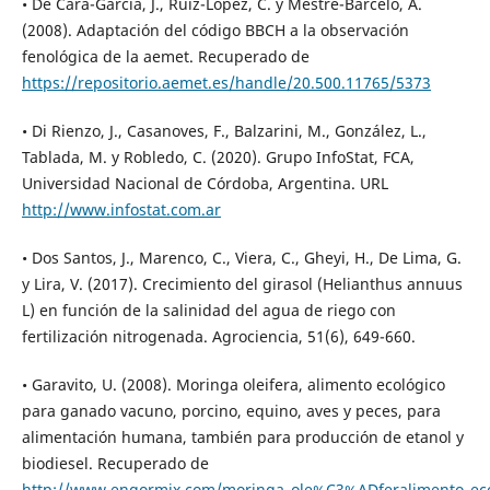
• De Cara-García, J., Ruiz-López, C. y Mestre-Barceló, A.
(2008). Adaptación del código BBCH a la observación
fenológica de la aemet. Recuperado de
https://repositorio.aemet.es/handle/20.500.11765/5373
• Di Rienzo, J., Casanoves, F., Balzarini, M., González, L.,
Tablada, M. y Robledo, C. (2020). Grupo InfoStat, FCA,
Universidad Nacional de Córdoba, Argentina. URL
http://www.infostat.com.ar
• Dos Santos, J., Marenco, C., Viera, C., Gheyi, H., De Lima, G.
y Lira, V. (2017). Crecimiento del girasol (Helianthus annuus
L) en función de la salinidad del agua de riego con
fertilización nitrogenada. Agrociencia, 51(6), 649-660.
• Garavito, U. (2008). Moringa oleifera, alimento ecológico
para ganado vacuno, porcino, equino, aves y peces, para
alimentación humana, también para producción de etanol y
biodiesel. Recuperado de
http://www.engormix.com/moringa_ole%C3%ADferalimento_ecol