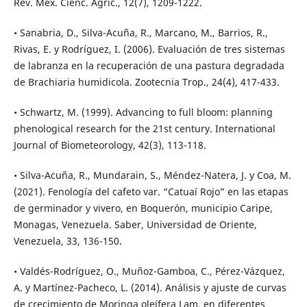
Rev. Mex. Cienc. Agric., 12(7), 1209-1222.
• Sanabria, D., Silva-Acuña, R., Marcano, M., Barrios, R.,
Rivas, E. y Rodríguez, I. (2006). Evaluación de tres sistemas
de labranza en la recuperación de una pastura degradada
de Brachiaria humidicola. Zootecnia Trop., 24(4), 417-433.
• Schwartz, M. (1999). Advancing to full bloom: planning
phenological research for the 21st century. International
Journal of Biometeorology, 42(3), 113-118.
• Silva-Acuña, R., Mundarain, S., Méndez-Natera, J. y Coa, M.
(2021). Fenología del cafeto var. “Catuaí Rojo” en las etapas
de germinador y vivero, en Boquerón, municipio Caripe,
Monagas, Venezuela. Saber, Universidad de Oriente,
Venezuela, 33, 136-150.
• Valdés-Rodríguez, O., Muñoz-Gamboa, C., Pérez-Vázquez,
A. y Martínez-Pacheco, L. (2014). Análisis y ajuste de curvas
de crecimiento de Moringa oleífera Lam. en diferentes