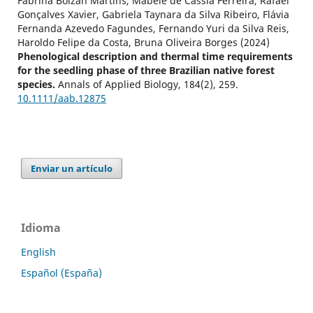
Fabrina Bolzan Martins, Mábele de Cássia Ferreira, Rafael
Gonçalves Xavier, Gabriela Taynara da Silva Ribeiro, Flávia
Fernanda Azevedo Fagundes, Fernando Yuri da Silva Reis,
Haroldo Felipe da Costa, Bruna Oliveira Borges (2024)
Phenological description and thermal time requirements
for the seedling phase of three Brazilian native forest
species.
Annals of Applied Biology,
184
(2),
259.
10.1111/aab.12875
Enviar un artículo
Idioma
English
Español (España)