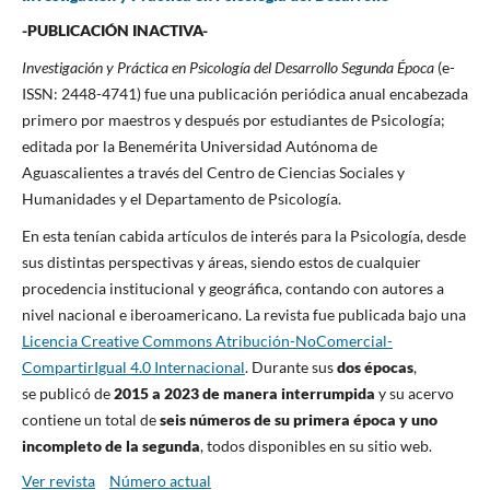
-PUBLICACIÓN INACTIVA-
Investigación y Práctica en Psicología del Desarrollo Segunda Época
(e-
ISSN: 2448-4741) fue una publicación periódica anual encabezada
primero por maestros y después por estudiantes de Psicología;
editada por la Benemérita Universidad Autónoma de
Aguascalientes a través del Centro de Ciencias Sociales y
Humanidades y el Departamento de Psicología.
En esta tenían cabida artículos de interés para la Psicología, desde
sus distintas perspectivas y áreas, siendo estos de cualquier
procedencia institucional y geográfica, contando con autores a
nivel nacional e iberoamericano. La revista fue publicada bajo una
Licencia Creative Commons Atribución-NoComercial-
CompartirIgual 4.0 Internacional
. Durante sus
dos épocas
,
se publicó de
2015 a 2023 de manera interrumpida
y su acervo
contiene un total de
seis números de su primera época y uno
incompleto de la segunda
, todos disponibles en su sitio web.
Ver revista
Número actual