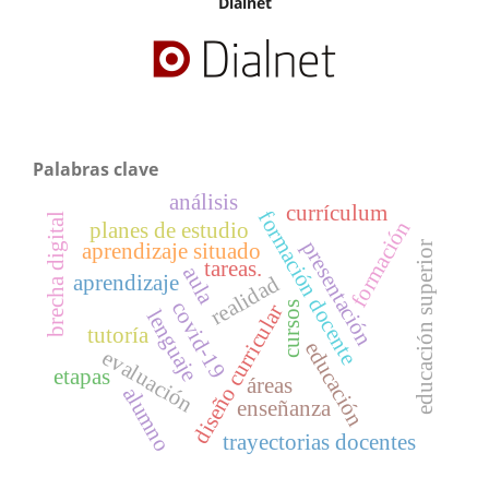
Dialnet
Palabras clave
análisis
currículum
formación docente
brecha digital
formación
planes de estudio
presentación
educación superior
aprendizaje situado
tareas.
aula
aprendizaje
realidad
covid-19
cursos
diseño curricular
lenguaje
tutoría
educación
evaluación
etapas
áreas
alumno
enseñanza
trayectorias docentes