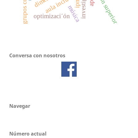
educación superior
investigación
aula inclusiva
ipn
música
optimizaci´ón
Conversa con nosotros
Navegar
Número actual