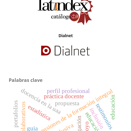
Dialnet
Palabras clave
docencia en la uaa
dimensiones de la formación integral
perfil profesional
práctica docente
educación
propuesta
portafolios
grupos colaborativos
testimonios
estadística
inclusión
apoyo
guía