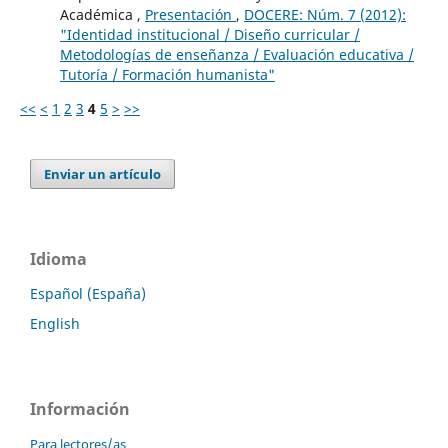
Académica ,
Presentación
,
DOCERE: Núm. 7 (2012):
"Identidad institucional / Diseño curricular /
Metodologías de enseñanza / Evaluación educativa /
Tutoría / Formación humanista"
<<
<
1
2
3
4
5
>
>>
Enviar un artículo
Idioma
Español (España)
English
Información
Para lectores/as