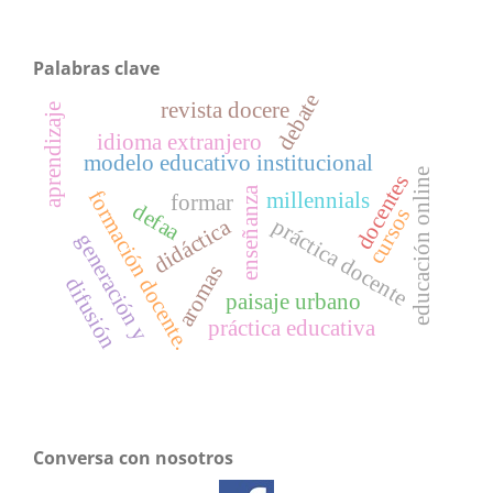
Palabras clave
debate
revista docere
aprendizaje
idioma extranjero
modelo educativo institucional
educación online
docentes
enseñanza
formación docente.
millennials
formar
defaa
cursos
práctica docente
didáctica
generación y
aromas
difusión
paisaje urbano
práctica educativa
Conversa con nosotros