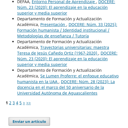
DEFAA,
Entorno Personal de Aprendizaje
,
DOCERE:
Núm. 23 (2020): El aprendizaje en la educación
superior y media superior
Departamento de Formación y Actualización
Académica,
Presentación
,
DOCERE: Núm. 33 (2025):
Formación humanista / Identidad institucional /
Metodologías de enseñanza / Tutoría
Departamento de Formación y Actualización
Académica,
Trayectorias universitarias: maestra
Teresa de Jesús Cañedo Ortiz (1967-2020)
,
DOCERE:
Núm. 23 (2020): El aprendizaje en la educación
superior y media superior
Departamento de Formación y Actualización
Académica,
Se Lumen Proferre: el enfoque educativo
humanista en la UAA
,
DOCERE: Núm. 28 (2023): La
docencia en el marco del 50 aniversario de la
Universidad Autónoma de Aguascalientes
1
2
3
4
5
>
>>
Enviar un artículo