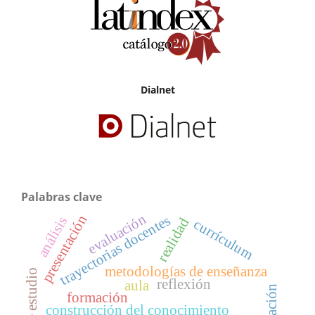
Dialnet
Palabras clave
evaluación
presentación
trayectorias docentes
análisis
realidad
currículum
metodologías de enseñanza
reflexión
aula
educación
formación
construcción del conocimiento