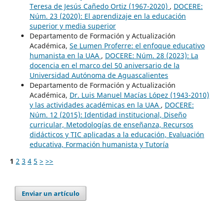
Teresa de Jesús Cañedo Ortiz (1967-2020)
,
DOCERE:
Núm. 23 (2020): El aprendizaje en la educación
superior y media superior
Departamento de Formación y Actualización
Académica,
Se Lumen Proferre: el enfoque educativo
humanista en la UAA
,
DOCERE: Núm. 28 (2023): La
docencia en el marco del 50 aniversario de la
Universidad Autónoma de Aguascalientes
Departamento de Formación y Actualización
Académica,
Dr. Luis Manuel Macías López (1943-2010)
y las actividades académicas en la UAA
,
DOCERE:
Núm. 12 (2015): Identidad institucional, Diseño
curricular, Metodologías de enseñanza, Recursos
didácticos y TIC aplicadas a la educación, Evaluación
educativa, Formación humanista y Tutoría
1
2
3
4
5
>
>>
Enviar un artículo