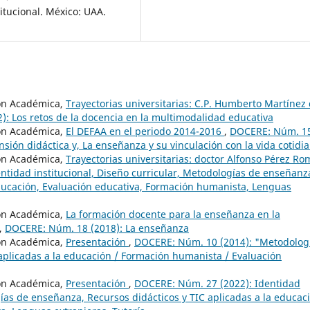
itucional. México: UAA.
ón Académica,
Trayectorias universitarias: C.P. Humberto Martínez
: Los retos de la docencia en la multimodalidad educativa
ón Académica,
El DEFAA en el periodo 2014-2016
,
DOCERE: Núm. 1
sión didáctica y, La enseñanza y su vinculación con la vida cotidi
ón Académica,
Trayectorias universitarias: doctor Alfonso Pérez Ro
tidad institucional, Diseño curricular, Metodologías de enseñanz
educación, Evaluación educativa, Formación humanista, Lenguas
ón Académica,
La formación docente para la enseñanza en la
,
DOCERE: Núm. 18 (2018): La enseñanza
ón Académica,
Presentación
,
DOCERE: Núm. 10 (2014): "Metodolog
aplicadas a la educación / Formación humanista / Evaluación
ón Académica,
Presentación
,
DOCERE: Núm. 27 (2022): Identidad
gías de enseñanza, Recursos didácticos y TIC aplicadas a la educac