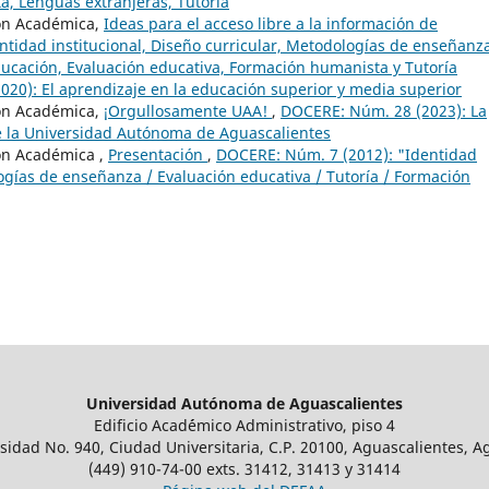
a, Lenguas extranjeras, Tutoría
ón Académica,
Ideas para el acceso libre a la información de
tidad institucional, Diseño curricular, Metodologías de enseñanz
educación, Evaluación educativa, Formación humanista y Tutoría
20): El aprendizaje en la educación superior y media superior
ón Académica,
¡Orgullosamente UAA!
,
DOCERE: Núm. 28 (2023): La
de la Universidad Autónoma de Aguascalientes
ón Académica ,
Presentación
,
DOCERE: Núm. 7 (2012): "Identidad
logías de enseñanza / Evaluación educativa / Tutoría / Formación
Universidad Autónoma de Aguascalientes
Edificio Acad´émico Administrativo, piso 4
sidad No. 940, Ciudad Universitaria, C.P. 20100, Aguascalientes, A
(449) 910-74-00 exts. 31412, 31413 y 31414