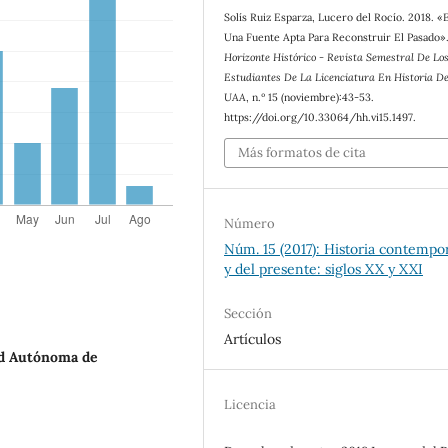
Solís Ruiz Esparza, Lucero del Rocío. 2018. «E
Una Fuente Apta Para Reconstruir El Pasado»
Horizonte Histórico - Revista Semestral De Lo
Estudiantes De La Licenciatura En Historia D
UAA
, n.º 15 (noviembre):43-53.
https://doi.org/10.33064/hh.vi15.1497.
Más formatos de cita
Número
Núm. 15 (2017): Historia contemp
y del presente: siglos XX y XXI
Sección
Artículos
d Autónoma de
Licencia