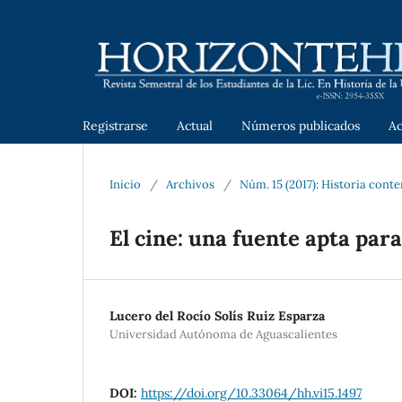
Registrarse
Actual
Números publicados
A
Inicio
/
Archivos
/
Núm. 15 (2017): Historia cont
El cine: una fuente apta par
Lucero del Rocío Solís Ruiz Esparza
Universidad Autónoma de Aguascalientes
DOI:
https://doi.org/10.33064/hh.vi15.1497