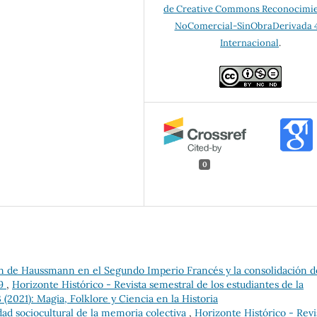
de Creative Commons Reconocimi
NoComercial-SinObraDerivada 4
Internacional
.
0
n de Haussmann en el Segundo Imperio Francés y la consolidación d
69
,
Horizonte Histórico - Revista semestral de los estudiantes de la
(2021): Magia, Folklore y Ciencia en la Historia
idad sociocultural de la memoria colectiva
,
Horizonte Histórico - Revi