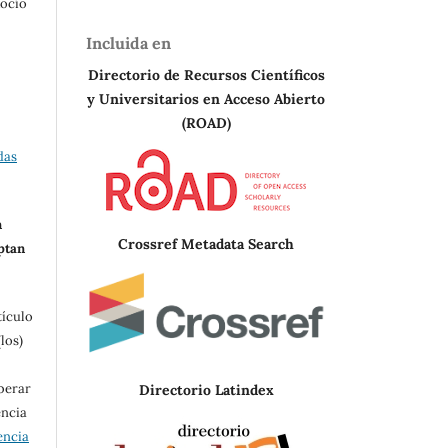
Rocío
Incluida en
Directorio de Recursos Científicos
y Universitarios en A
cceso Abierto
(ROAD)
das
n
Crossref Metadata Search
eptan
tículo
los)
berar
Directorio Latindex
encia
encia