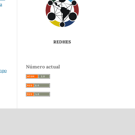
ia
REDHES
Número actual
empo