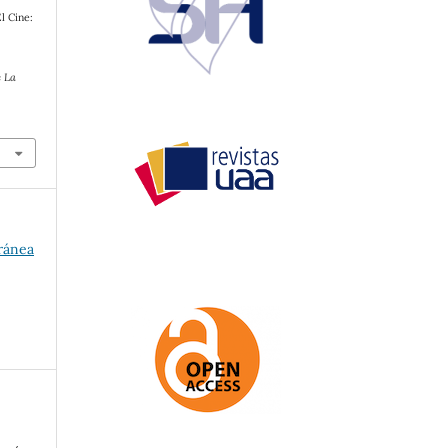
l Cine:
.
s
e La
oránea