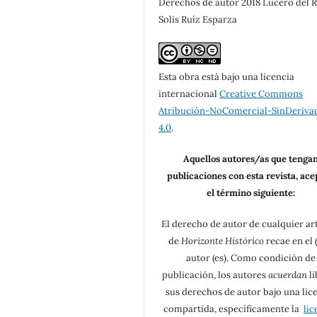
Derechos de autor 2018 Lucero del 
Solis Ruíz Esparza
Esta obra está bajo una licencia
internacional
Creative Commons
Atribución-NoComercial-SinDeriva
4.0
.
Aquellos autores/as que tenga
publicaciones con esta revista, ac
el término siguiente:
El derecho de autor de cualquier ar
de
Horizonte Histórico
recae en el (
autor (es). Como condición de
publicación, los autores
acuerdan
li
sus derechos de autor bajo una lic
compartida, específicamente la
lic