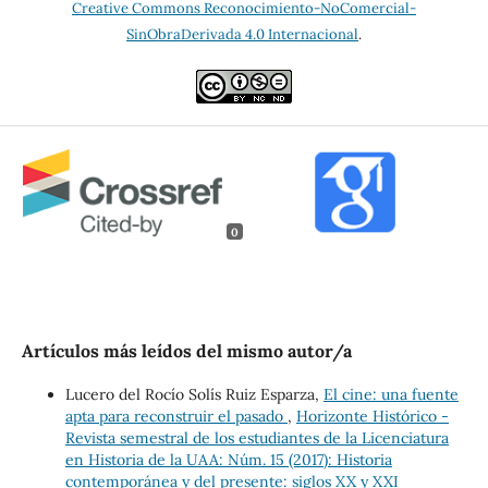
Creative Commons Reconocimiento-NoComercial-
SinObraDerivada 4.0 Internacional
.
0
Artículos más leídos del mismo autor/a
Lucero del Rocío Solís Ruiz Esparza,
El cine: una fuente
apta para reconstruir el pasado
,
Horizonte Histórico -
Revista semestral de los estudiantes de la Licenciatura
en Historia de la UAA: Núm. 15 (2017): Historia
contemporánea y del presente: siglos XX y XXI