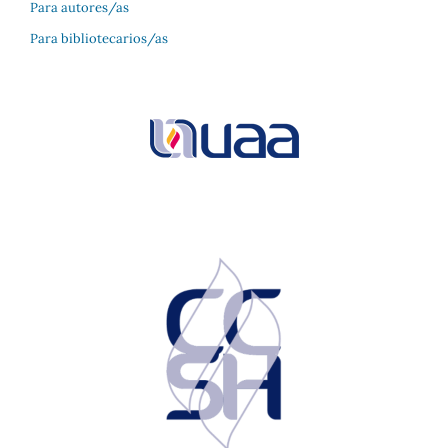
Para autores/as
Para bibliotecarios/as