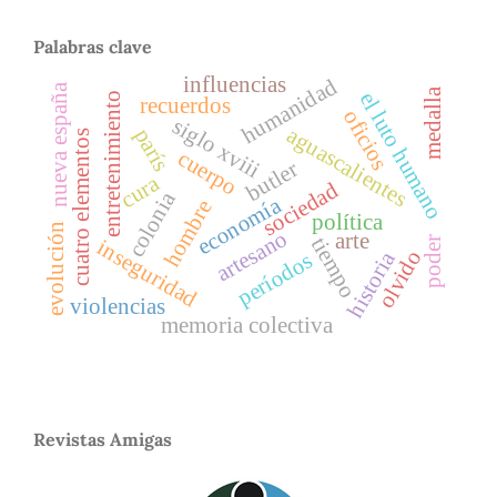
Palabras clave
influencias
humanidad
nueva españa
medalla
el luto humano
entretenimiento
recuerdos
oficios
siglo xviii
aguascalientes
parís
cuatro elementos
cuerpo
butler
cura
sociedad
colonia
economía
hombre
política
evolución
artesano
arte
tiempo
poder
inseguridad
olvido
historia
períodos
violencias
memoria colectiva
Revistas Amigas