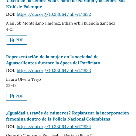
Yaxchilán, la señora Wak Chanil de Naranjo y la señora Sak
K’uk’ de Palenque
DOI:
https://doi.org/10.33064/hh.vi17.1832
Alan Job Montellano Jiménez, Ethan Arbil Buendía Sánchez
4-21
PDF
Representación de la mujer en la sociedad de
Aguascalientes durante la época del Porfiriato
DOI:
https://doi.org/10.33064/hh.vi17.1833
Laura Olvera Trejo
22-48
PDF
¿Igualdad a través de números? Replantear la incorporación
femenina dentro de la Policía Nacional Colombiana
DOI:
https://doi.org/10.33064/hh.vi17.1834
Gerardo Contreras Ruvalcaba, Mariana Rozo Paz