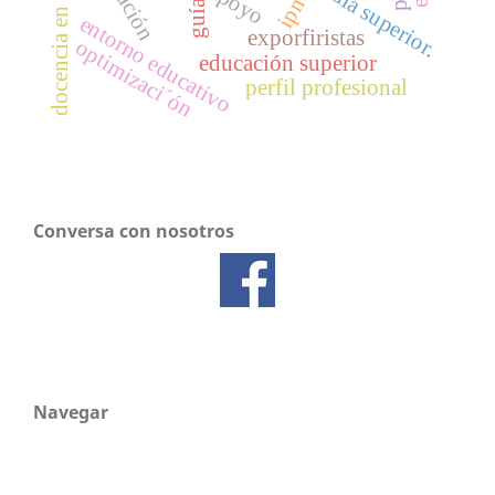
docencia en la uaa
apoyo
ipn
guía
entorno educativo
exporfiristas
optimizaci´ón
educación superior
perfil profesional
Conversa con nosotros
Navegar