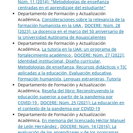
Núm. 11 (2014): "Metodologías de enseñanza
centradas en el aprendizaje del estudiante"
Departamento de Formación y Actualización
Académica,
Consideraciones sobre la relevancia de la
formación humanista en la UAA
,
DOCERE: Núm. 28
(2023): La docencia en el marco del 50 aniversario de
la Universidad Autónoma de Aguascalientes
Departamento de Formación y Actualización
Académica,
La tutoría en la UAA: un programa de
fortalecimiento académico
,
DOCERE: Núm. 27 (2022):
Identidad institucional, Diseño curricular,
Metodologías de enseñanza, Recursos didácticos y TIC
aplicadas a la educación, Evaluación educativa,
Formación humanista, Lenguas extranjeras, Tutoría
Departamento de Formación y Actualización
Académica,
Reseña del libro: Reconstruyendo la
educación superior a partir de la pandemia por
COVID-19
,
DOCERE: Núm. 25 (2021): La educación en
el contexto de la pandemia por COVID-19
Departamento de Formación y Actualización
Académica,
En memoria del licenciado Héctor Manuel
de León Hernández
,
DOCERE: Núm. 14 (2016): La
evaluación de los aprendizajes y de los programas