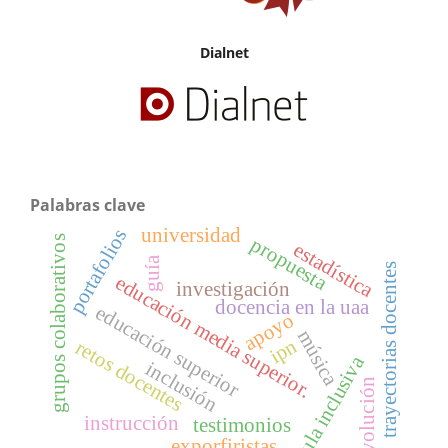
Dialnet
Palabras clave
universidad
portafolios
propuesta
grupos colaborativos
estadística
guía
trayectorias docentes
educación media superior.
investigación
docencia en la uaa
educación superior
apoyo
música
ipn
retos docentes
aula inclusiva
inclusión
revolución
instrucción
testimonios
exporfiristas