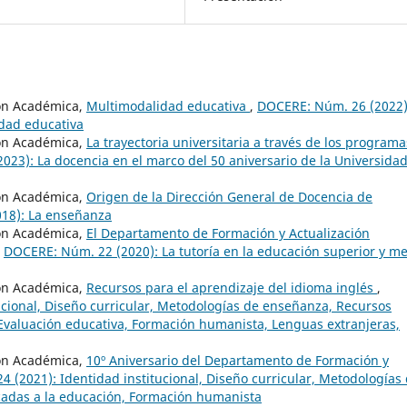
ón Académica,
Multimodalidad educativa
,
DOCERE: Núm. 26 (2022)
idad educativa
ón Académica,
La trayectoria universitaria a través de los programa
23): La docencia en el marco del 50 aniversario de la Universida
ón Académica,
Origen de la Dirección General de Docencia de
18): La enseñanza
ón Académica,
El Departamento de Formación y Actualización
,
DOCERE: Núm. 22 (2020): La tutoría en la educación superior y m
ón Académica,
Recursos para el aprendizaje del idioma inglés
,
cional, Diseño curricular, Metodologías de enseñanza, Recursos
, Evaluación educativa, Formación humanista, Lenguas extranjeras,
ón Académica,
10º Aniversario del Departamento de Formación y
 (2021): Identidad institucional, Diseño curricular, Metodologías
icadas a la educación, Formación humanista