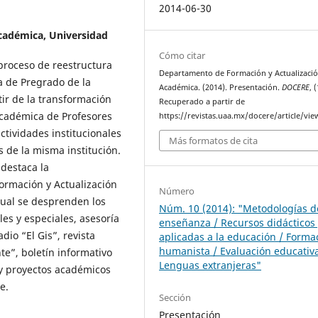
2014-06-30
Académica,
Universidad
Cómo citar
proceso de reestructura
Departamento de Formación y Actualizaci
a de Pregrado de la
Académica. (2014). Presentación.
DOCERE
, 
ir de la transformación
Recuperado a partir de
Académica de Profesores
https://revistas.uaa.mx/docere/article/vi
ctividades institucionales
Más formatos de cita
s de la misma institución.
destaca la
ormación y Actualización
Número
cual se desprenden los
Núm. 10 (2014): "Metodologías d
es y especiales, asesoría
enseñanza / Recursos didácticos 
io “El Gis”, revista
aplicadas a la educación / Forma
humanista / Evaluación educativa
te”, boletín informativo
Lenguas extranjeras"
 y proyectos académicos
e.
Sección
Presentación