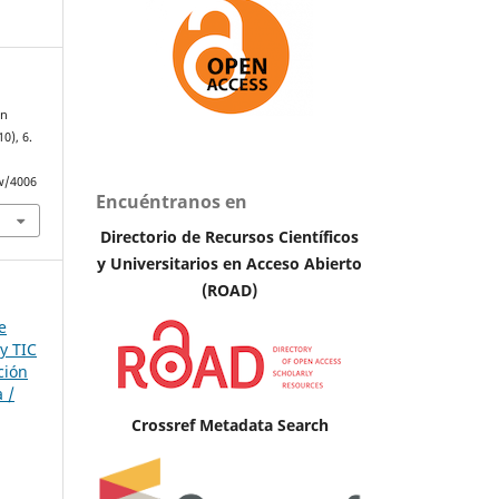
ón
(10), 6.
ew/4006
Encuéntranos en
Directorio de Recursos Científicos
y Universitarios en A
cceso Abierto
(ROAD)
e
y TIC
ción
 /
Crossref Metadata Search