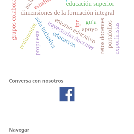
grupos colaborativos
estadística
educación superior
dimensiones de la formación integral
aula inclusiva
entorno educativo
retos docentes
guía
ipn
trayectorias docentes
portafolios
testimonios
exporfiristas
apoyo
propuesta
educación
Conversa con nosotros
Navegar